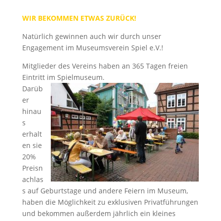
WIR BEKOMMEN ETWAS ZURÜCK!
Natürlich gewinnen auch wir durch unser
Engagement im Museumsverein Spiel e.V.!
Mitglieder des Vereins haben an 365 Tagen freien
Eintritt im Spielmuseum.
Darüb
er
hinau
s
erhalt
en sie
20%
Preisn
achlas
s auf Geburtstage und andere Feiern im Museum,
haben die Möglichkeit zu exklusiven Privatführungen
und bekommen außerdem jährlich ein kleines