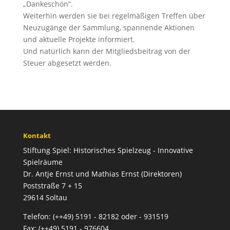
„Dankeschön“.
Weiterhin werden sie bei regelmäßigen Treffen über
Neuzugänge der Sammlung, spannende Aktionen
und aktuelle Projekte informiert.
Und natürlich kann der Mitgliedsbeitrag von der
Steuer abgesetzt werden.
Kontakt
Stiftung Spiel: Historisches Spielzeug - Innovative
Spielräume
Dr. Antje Ernst und Mathias Ernst (Direktoren)
Poststraße 7 + 15
29614 Soltau
Telefon: (++49) 5191 - 82182 oder - 931519
Fax: (++49) 5191 - 976604